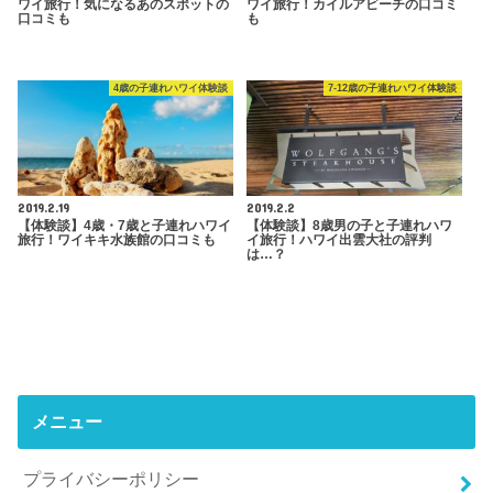
ワイ旅行！気になるあのスポットの
ワイ旅行！カイルアビーチの口コミ
口コミも
も
4歳の子連れハワイ体験談
7-12歳の子連れハワイ体験談
2019.2.19
2019.2.2
【体験談】4歳・7歳と子連れハワイ
【体験談】8歳男の子と子連れハワ
旅行！ワイキキ水族館の口コミも
イ旅行！ハワイ出雲大社の評判
は…？
メニュー
プライバシーポリシー