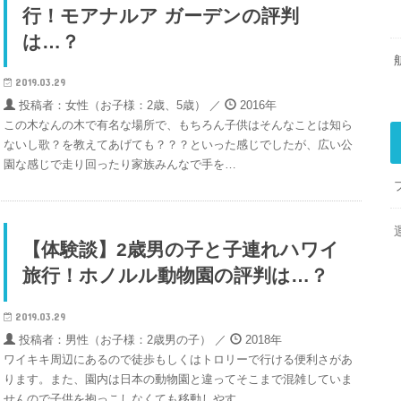
行！モアナルア ガーデンの評判
は…？
2019.03.29
投稿者：女性（お子様：2歳、5歳） ／
2016年
この木なんの木で有名な場所で、もちろん子供はそんなことは知ら
ないし歌？を教えてあげても？？？といった感じでしたが、広い公
園な感じで走り回ったり家族みんなで手を…
【体験談】2歳男の子と子連れハワイ
旅行！ホノルル動物園の評判は…？
2019.03.29
投稿者：男性（お子様：2歳男の子） ／
2018年
ワイキキ周辺にあるので徒歩もしくはトロリーで行ける便利さがあ
ります。また、園内は日本の動物園と違ってそこまで混雑していま
せんので子供を抱っこしなくても移動しやす…