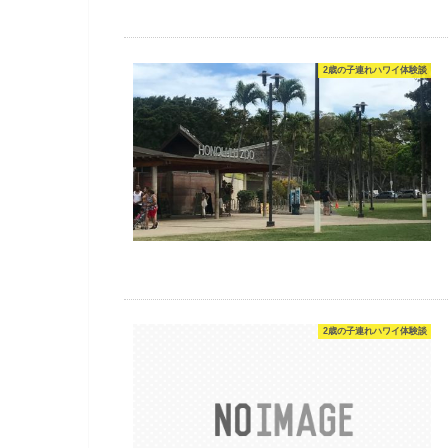
2歳の子連れハワイ体験談
2歳の子連れハワイ体験談