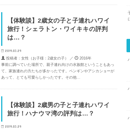
【体験談】2歳女の子と子連れハワイ
旅行！シェラトン・ワイキキの評判
は…？
2019.03.29
投稿者：女性（お子様：2歳女の子） ／
2016年
事前に調べていた場所で、親子連れ向けの水族館ということもあっ
て、家族連れの方たちが多かったです。ペンギンやアシカショーが
あって、とても可愛らしかったです。その他…
【体験談】2歳男の子と子連れハワイ
旅行！ハナウマ湾の評判は…？
2019.03.29