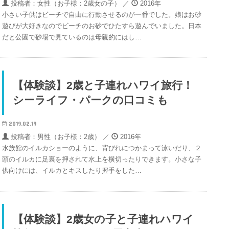
投稿者：女性（お子様：2歳女の子） ／
2016年
小さい子供はビーチで自由に行動させるのが一番でした。娘はお砂
遊びが大好きなのでビーチのお砂でひたすら遊んでいました。日本
だと公園で砂場で見ているのは母親的にはし…
【体験談】2歳と子連れハワイ旅行！
シーライフ・パークの口コミも
2019.02.19
投稿者：男性（お子様：2歳） ／
2016年
水族館のイルカショーのように、背びれにつかまって泳いだり、２
頭のイルカに足裏を押されて水上を横切ったりできます。小さな子
供向けには、イルカとキスしたり握手をした…
【体験談】2歳女の子と子連れハワイ