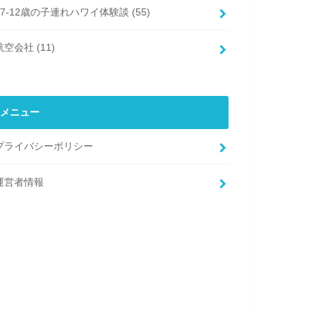
7-12歳の子連れハワイ体験談
(55)
航空会社
(11)
メニュー
プライバシーポリシー
運営者情報