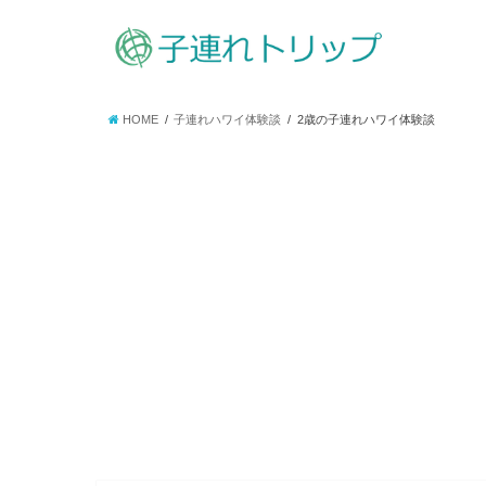
HOME
子連れハワイ体験談
2歳の子連れハワイ体験談