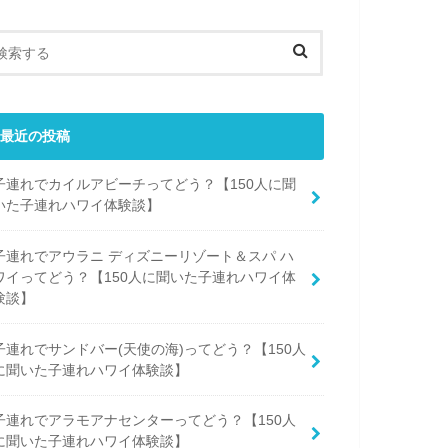
最近の投稿
子連れでカイルアビーチってどう？【150人に聞
いた子連れハワイ体験談】
子連れでアウラニ ディズニーリゾート＆スパ ハ
ワイってどう？【150人に聞いた子連れハワイ体
験談】
子連れでサンドバー(天使の海)ってどう？【150人
に聞いた子連れハワイ体験談】
子連れでアラモアナセンターってどう？【150人
に聞いた子連れハワイ体験談】