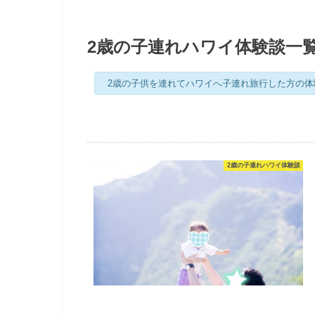
2歳の子連れハワイ体験談一
2歳の子供を連れてハワイへ子連れ旅行した方の体
2歳の子連れハワイ体験談