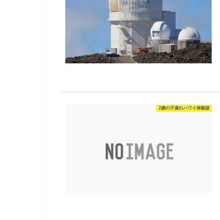
2歳の子連れハワイ体験談