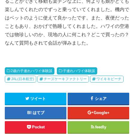
ることができて移動も楽チンな上に、何よりも娘がとても
楽しんでくれたのでずっと乗っていてくれました。機内で
はベットのように使えて良かったです。また、夜便だった
こともあり、おかげで熟睡してくれました。ハワイの空港
では物珍しいのか、現地の人に何これ？どこで買ったの？
なんて質問もされて会話が弾みました。
2歳の子連れハワイ体験談
子連れハワイ体験談
JAL(日本航空)
チーズケーキファクトリー
ワイキキビーチ
ツイート
シェア
はてブ
Google+
Pocket
feedly