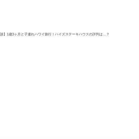
談】1歳3ヶ月と子連れハワイ旅行！ハイズステーキハウスの評判は…？